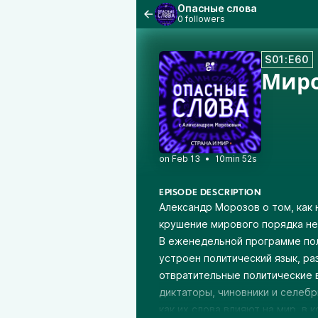
Опасные слова
0 followers
S01:E60
Миро
•
10min 52s
EPISODE DESCRIPTION
Александр Морозов о том, как 
крушение мирового порядка не
В еженедельной программе пол
устроен политический язык, р
отвратительные политические 
диктаторы, чиновники и селебр
как их слова влияют на мир, в