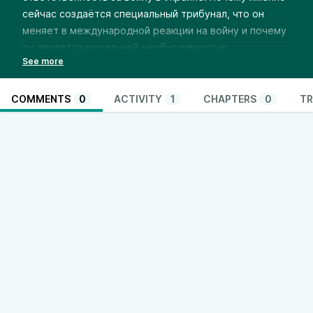
сейчас создаётся специальный трибунал, что он
меняет в международной реакции на войну и почему
он является моральной необходимостью.
COMMENTS
0
ACTIVITY
1
CHAPTERS
0
TR