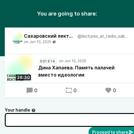
You are going to share:
Сахаровский лекторий
@lectures_at_radio_sakharov
S01:E14
Дина Хапаева. Память палачей
вместо идеологии
28:30
0
0
0
Your handle
Proceed to share