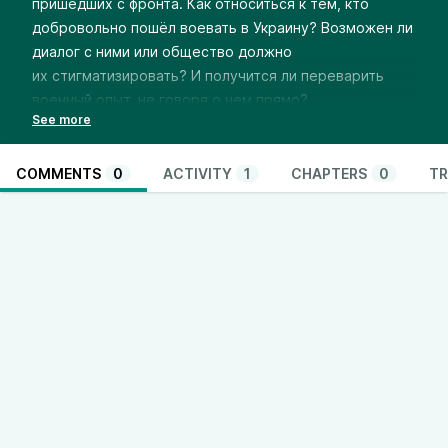
пришедших с фронта. Как относиться к тем, кто
добровольно пошёл воевать в Украину? Возможен ли
диалог с ними или общество должно
их стигматизировать? И получится ли переварить
военный опыт, не говоря о нем прямо?
COMMENTS
0
ACTIVITY
1
CHAPTERS
0
TR