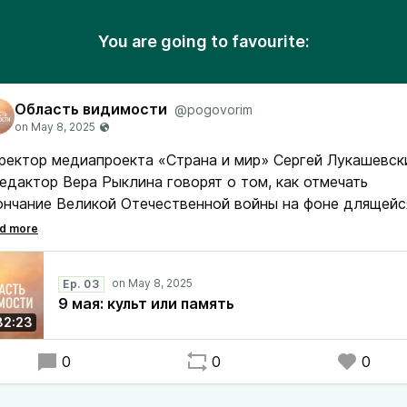
You are going to favourite:
Область видимости
@pogovorim
ректор медиапроекта «Страна и мир» Сергей Лукашевск
редактор Вера Рыклина говорят о том, как отмечать
ончание Великой Отечественной войны на фоне длящейс
йны в Украине.
Ep. 03
9 мая: культ или память
32:23
0
0
0