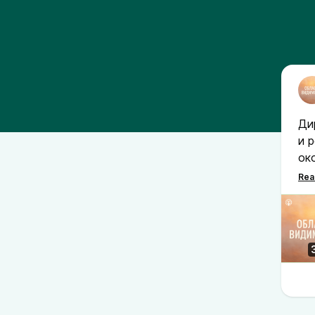
Ди
и 
ок
во