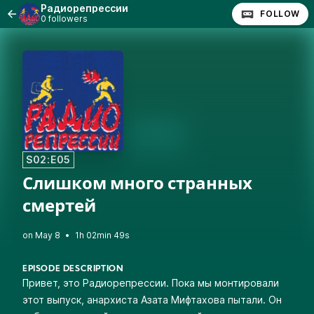
Радиорепрессии
FOLLOW
0 followers
S02:E05
Слишком много странных
смертей
•
1h 02min 49s
EPISODE DESCRIPTION
Привет, это Радиорепрессии. Пока мы монтировали
этот выпуск, анархиста Азата Мифтахова пытали. Он