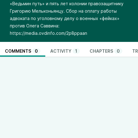
«Ведьмин путь» и пять лет колонии правозащитнику
Григорию Мельконьянцу. Сбор на оплату работы
адвоката по уголовному делу о военных «фейках»
против Олега Саввина:
https://media.ovdinfo.com/2p8ppaan
COMMENTS
0
ACTIVITY
1
CHAPTERS
0
TR