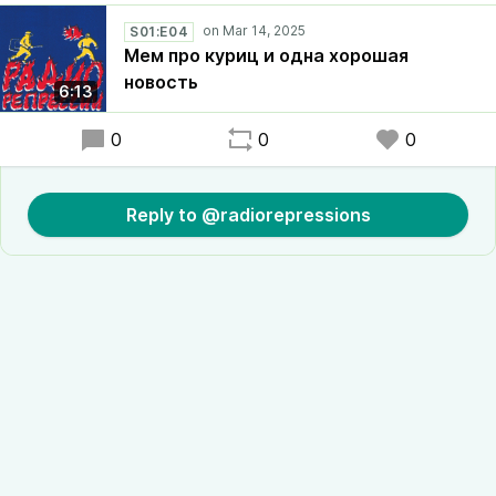
S01:E04
Мем про куриц и одна хорошая
новость
6:13
0
0
0
Reply to @radiorepressions