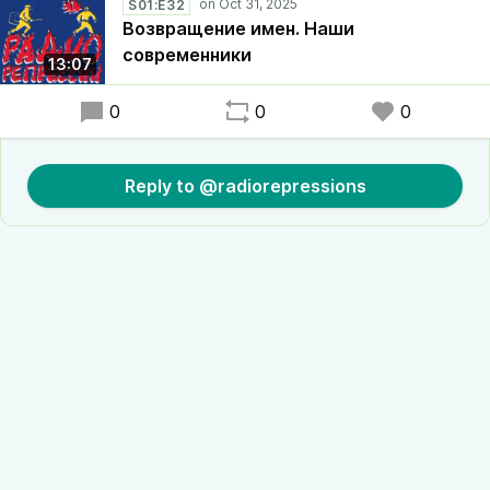
S01:E32
Возвращение имен. Наши
современники
13:07
0
0
0
Reply to @radiorepressions