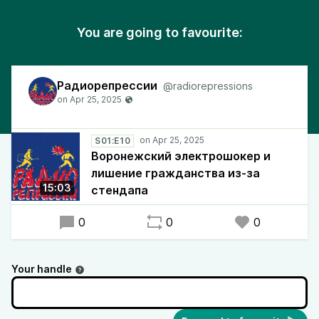
You are going to favourite:
Радиорепрессии
@radiorepressions
S01:E10
Воронежский электрошокер и
лишение гражданства из-за
15:03
стендапа
0
0
0
Your handle