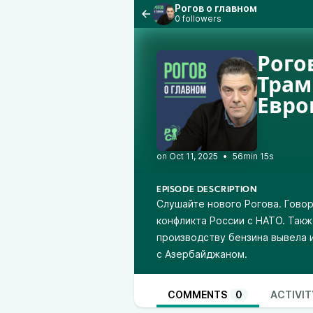
Рогов о главном
0 followers
Рого
Трам
Евро
•
56min 15s
EPISODE DESCRIPTION
Слушайте нового Рогова. Говор
конфликта России с НАТО. Так
производству бензина вывела 
с Азербайджаном.
COMMENTS
0
ACTIVIT