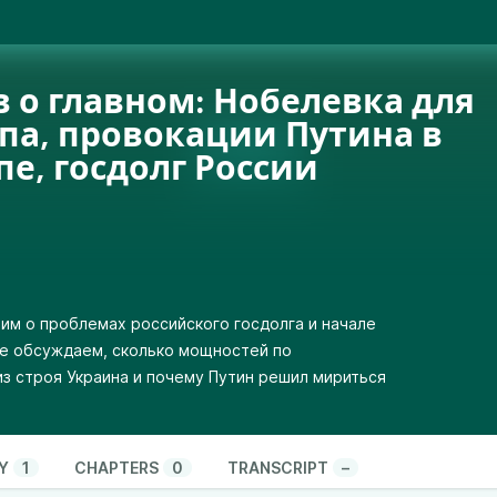
в о главном: Нобелевка для
па, провокации Путина в
пе, госдолг России
им о проблемах российского госдолга и начале
же обсуждаем, сколько мощностей по
из строя Украина и почему Путин решил мириться
Y
1
CHAPTERS
0
TRANSCRIPT
–