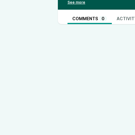
14:55 А что Путин: потемкинск
22:07 Ответ Путина: мобилизац
russia.net/analytics/0441/
COMMENTS
0
ACTIVIT
29:32 Эскалация в Европе: вой
russia.net/analytics/0440/
43:20 Технический ответ: куда 
48:42 Три года бунта Пригожин