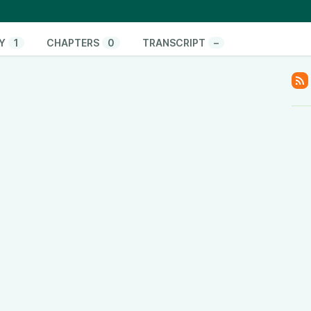
ие деревни
ия, Беларусь и конфликт в Европе
https://re-
Y
1
CHAPTERS
0
TRANSCRIPT
–
на или переговоры
https://re-
Путин тратит деньги
а: новое обращение к президенту