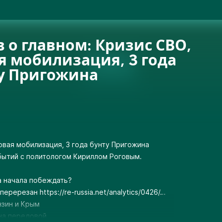
в о главном: Кризис СВО,
я мобилизация, 3 года
у Пригожина
новая мобилизация, 3 года бунту Пригожина
ытий с политологом Кириллом Роговым.
а начала побеждать?
 перерезан
https://re-russia.net/analytics/0426/
…
нзин и Крым
 на передовой