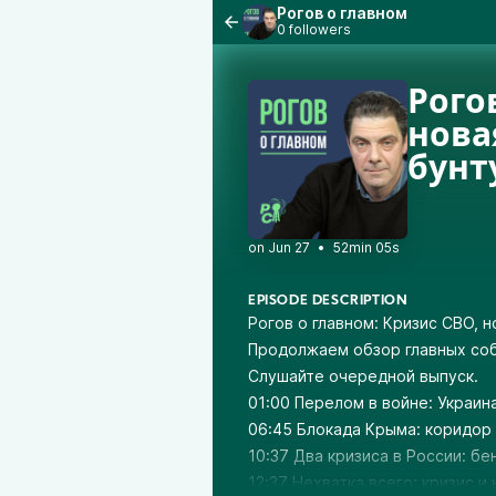
Рогов о главном
0 followers
Рого
нова
бунт
•
52min 05s
EPISODE DESCRIPTION
Рогов о главном: Кризис СВО, 
Продолжаем обзор главных соб
Слушайте очередной выпуск.
01:00 Перелом в войне: Украин
06:45 Блокада Крыма: коридор
10:37 Два кризиса в России: бе
12:37 Нехватка всего: кризис и