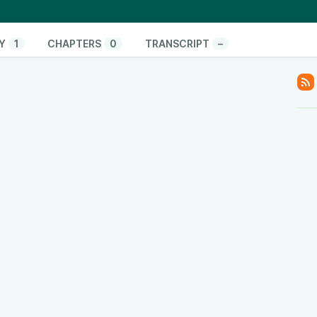
 Китай уверенно наращивает влияние.
 растут сомнения, и к концу года Путин может
аких условиях?
Y
1
CHAPTERS
0
TRANSCRIPT
–
уске.