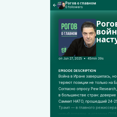
Рогов о главном
0 followers
Рого
войн
наст
•
45min 39s
EPISODE DESCRIPTION
Война в Иране завершилась, н
теряют позиции не только на Б
Согласно опросу Pew Research
в большинстве стран: доверие 
Саммит НАТО, прошедший 24-25 
Трамп — в главного режиссера
новый порядок, в котором США 