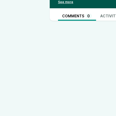
начинает дистанцироваться, а
Что касается России, в Кремле
искать выход из войны. Но на к
COMMENTS
0
ACTIVIT
Все подробности в свежем вып