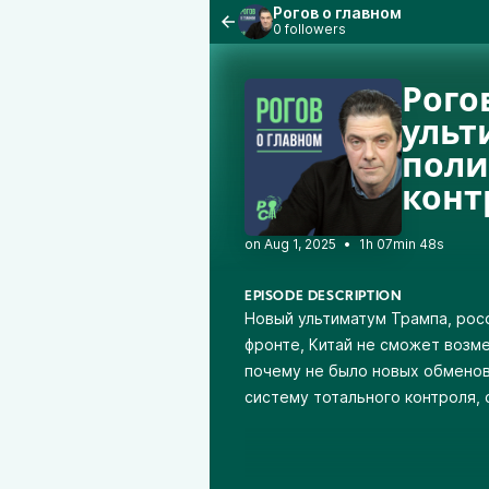
Рогов о главном
0 followers
Рого
ульт
поли
конт
•
1h 07min 48s
EPISODE DESCRIPTION
Новый ультиматум Трампа, рос
фронте, Китай не сможет возм
почему не было новых обменов
систему тотального контроля, 