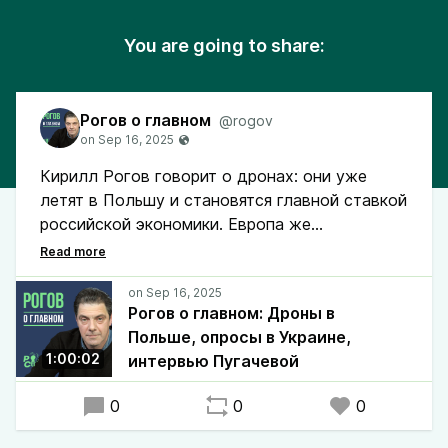
You are going to share:
Рогов о главном
@rogov
Кирилл Рогов говорит о дронах: они уже
летят в Польшу и становятся главной ставкой
российской экономики. Европа же
демонстрирует свою уязвимость, а НАТО
снова оказывается в ситуации, где придется
решать — делать вид, что ничего
Рогов о главном: Дроны в
не произошло, или отвечать всерьез.
Польше, опросы в Украине,
1:00:02
интервью Пугачевой
Уже традиционно отдельно говорим
о Трампе: его тарифах, противоречивых шагах
0
0
0
и роли «стороннего игрока». Также
обсуждаем, что происходит на фронте.