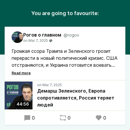
You are going to favourite:
Рогов о главном
@rogov
Громкая ссора Трампа и Зеленского грозит
перерасти в новый политический кризис. США
отстраняются, и Украина готовится воевать
без американской поддержки. Тем временем
Трамп выстраивает свою игру с Путиным, а
Европа спешно переформатирует свою
Демарш Зеленского, Европа
систему безопасности, чтобы больше не
сопротивляется, Россия теряет
зависеть ни от США, ни от НАТО.
44:56
людей
Какова реальная цена этой затяжной войны
0
0
0
России в Украине? И могут ли европейцы
изменить баланс сил? Все это сегодня