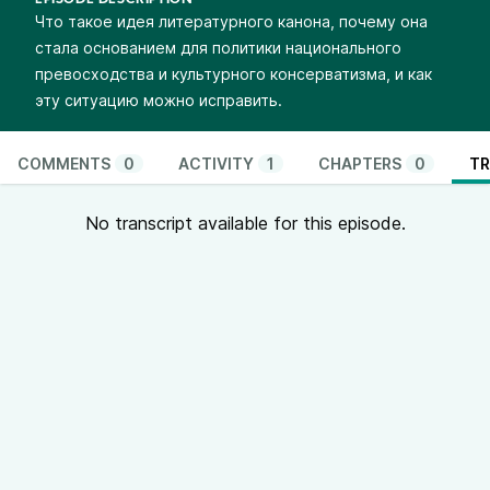
EPISODE DESCRIPTION
Что такое идея литературного канона, почему она
стала основанием для политики национального
превосходства и культурного консерватизма, и как
эту ситуацию можно исправить.
COMMENTS
0
ACTIVITY
1
CHAPTERS
0
TR
No transcript available for this episode.