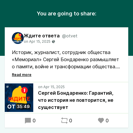
You are going to share:
Ждите ответа
@otvet
Историк, журналист, сотрудник общества
«Мемориал» Сергей Бондаренко размышляет
о памяти, войне и трансформации общества.
Почему борьба за прошлое не может быть ни
выиграна, ни проиграна? И как Мемориал за
последние десятилетия прошел путь от
Сергей Бондаренко: Гарантий,
символа гражданского пробуждения до
что история не повторится, не
объекта давления и ликвидации?
35:49
существует
0
0
0