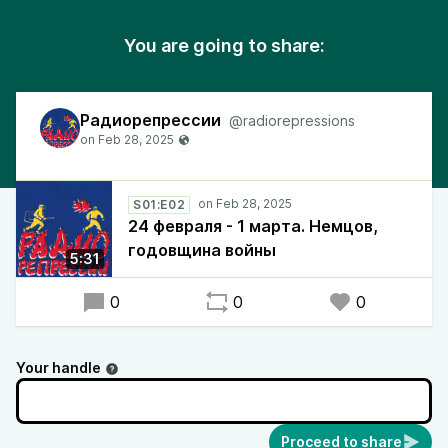
You are going to share:
Радиорепрессии
@radiorepressions
S01:E02
24 февраля - 1 марта. Немцов,
годовщина войны
5:31
0
0
0
Your handle
Proceed to share