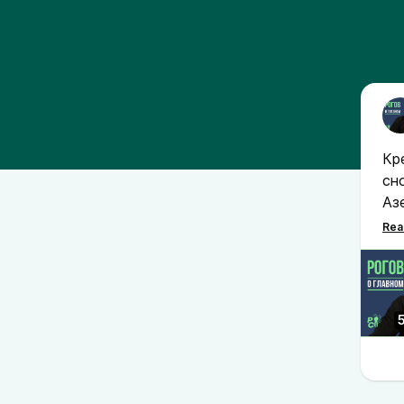
Кр
сн
Аз
ст