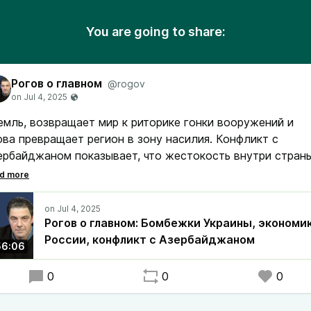
You are going to share:
Рогов о главном
@rogov
емль, возвращает мир к риторике гонки вооружений и
ова превращает регион в зону насилия. Конфликт с
ербайджаном показывает, что жестокость внутри стран
ановится нормой.
Рогов о главном: Бомбежки Украины, экономи
России, конфликт с Азербайджаном
56:06
0
0
0