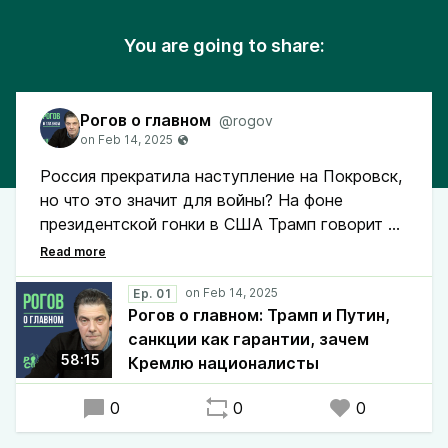
You are going to share:
Рогов о главном
@rogov
Россия прекратила наступление на Покровск,
но что это значит для войны? На фоне
президентской гонки в США Трамп говорит о
переговорах, которых нет, и делает из Путина
миротворца. Вашингтон ищет способ
разорвать союз Москвы и Пекина, а Кремль
Ep. 01
Рогов о главном: Трамп и Путин,
продолжает строить новую идеологию, где
санкции как гарантии, зачем
националисты получают все больше влияния.
58:15
Кремлю националисты
Слушайте новый выпуск еженедельного
0
0
0
обзора новостей с Кириллом Роговым.