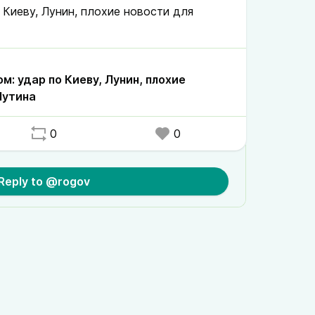
 Киеву, Лунин, плохие новости для
ом: удар по Киеву, Лунин, плохие
Путина
0
0
Reply to @rogov