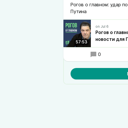
Рогов о главном: удар по
Путина
Рогов о главн
новости для 
57:53
0