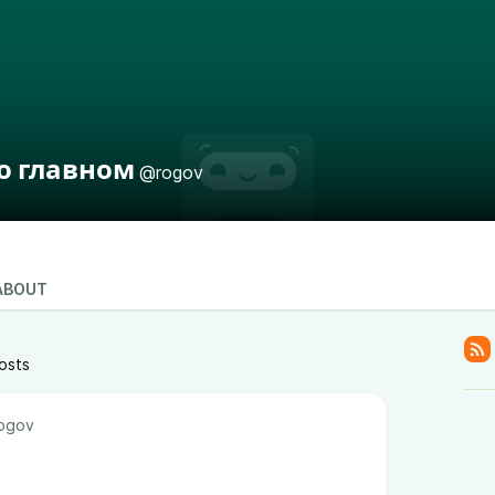
 о главном
@rogov
ABOUT
osts
ogov